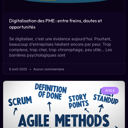
Digitalisation des PME : entre freins, doutes et
opportunités
Se digitaliser, c’est une évidence aujourd’hui. Pourtant,
beaucoup d’entreprises hésitent encore par peur. Trop
complexe, trop cher, trop chronophage, peu utile… Les
barrières psychologiques sont
6 avril 2025
Aucun commentaire
AGILE